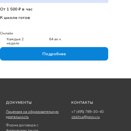
От 1 500 ₽ в час
К школе готов
Онлайн
Каждые 2
64 ак.ч.
недели
Подробнее
ДОКУМЕНТЫ
КОНТАКТЫ
Лицензия на образовательную
+7 (495) 789−30−40
деятельность
stolitsa@prosv.ru
Форма договора с
физическим лицом